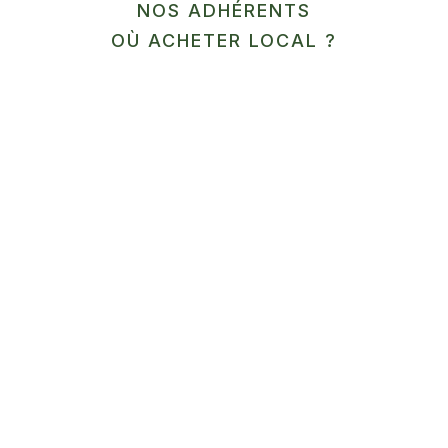
NOS ADHÉRENTS
OÙ ACHETER LOCAL ?
En savoir plus
LÉGUMES / ÉPICERIE
SALÉE
Jardin de la Picterie
Arbres fruitiers et maraichage à
Faumont…
En savoir plus