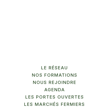
SALÉE
La Ricarderie
Maraichage à Bersée…
En savoir plus
LE RÉSEAU
NOS FORMATIONS
LÉGUMES / ÉPICERIE
SALÉE
NOUS REJOINDRE
AGENDA
Les Paturelles Maraichères
LES PORTES OUVERTES
LES MARCHÉS FERMIERS
maraîchage à Roost Warendin…