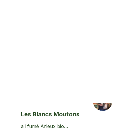
La Tribu du Chocolà
Production de chocolats artisanaux…
En savoir plus
LÉGUMES / ÉPICERIE
SALÉE
Les Blancs Moutons
ail fumé Arleux bio…