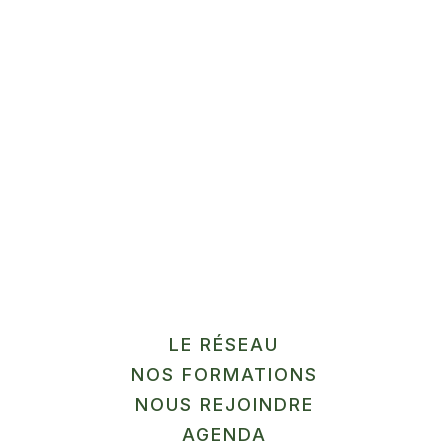
Méthode HACCP + transfo
sans labo
Gussignies
En savoir plus
12
SEP
MARCHÉ
LE RÉSEAU
NOS FORMATIONS
La Ferme du Pilly
NOUS REJOINDRE
Herlies
AGENDA