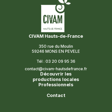
CIVAM Hauts-de-France
350 rue du Moulin
59246 MONS EN PEVELE
Tél : 03 20 09 95 36
contact@civam-hautsdefrance.fr
Découvrir les
productions locales
Professionnels
Agenda
Le réseau
Contact
Les portes ouvertes
Nos formations
Nous contacter
Les marchés fermiers