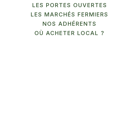
LES PORTES OUVERTES
LES MARCHÉS FERMIERS
En savoir plus
NOS ADHÉRENTS
12
OÙ ACHETER LOCAL ?
SEP
MARCHÉ
Ferme Aquaponique du
Cambrésis
Honnecourt-sur-Escaut
En savoir plus