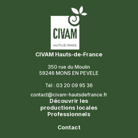
CIVAM Hauts-de-France
350 rue du Moulin
59246 MONS EN PEVELE
Tél : 03 20 09 95 36
contact@civam-hautsdefrance.fr
Découvrir les
productions locales
Professionnels
Agenda
Le réseau
Contact
Les portes ouvertes
Nos formations