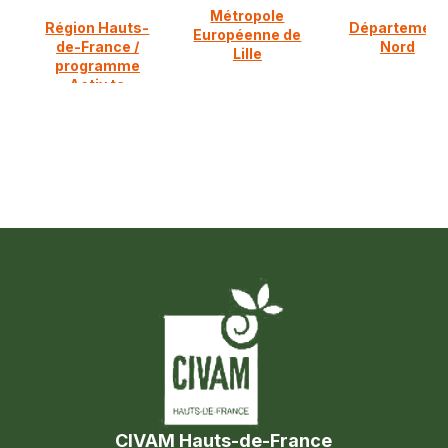
Métropole
Région Hauts-
Département
Européenne de
de-France /
Nord
Lille
programme
Activ ta
diversification
CIVAM Hauts-de-France