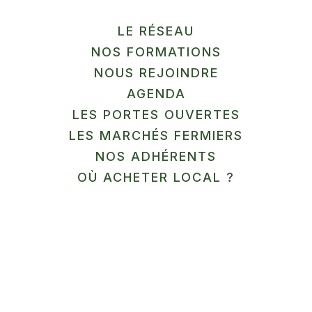
ferme en maraichage diversifié biologique et
LE RÉSEAU
biocochérence.
NOS FORMATIONS
NOUS REJOINDRE
Labels et marques
AGENDA
LES PORTES OUVERTES
LES MARCHÉS FERMIERS
Agriculture biologique
NOS ADHÉRENTS
Biocohérence
OÙ ACHETER LOCAL ?