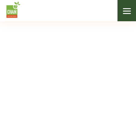
/
Nos adhérents
/
La Ferme du Cœur Joyeux
LÉGUMES / ÉPICERIE SALÉE
La Ferme du Cœur
Joyeux
Contact