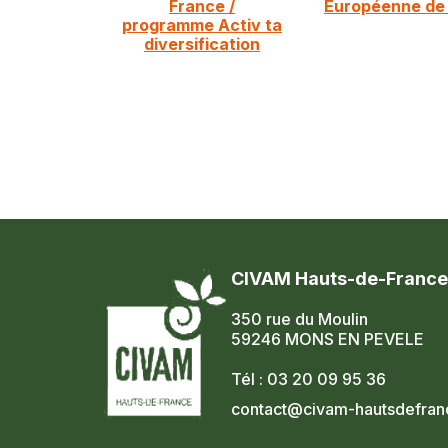
France /
Européenne de L
programme Activ ta
diversification
CIVAM Hauts-de-France
350 rue du Moulin
59246 MONS EN PEVELE
Tél : 03 20 09 95 36
contact@civam-hautsdefranc