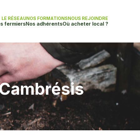
LE RÉSEAU
NOS FORMATIONS
NOUS REJOINDRE
s fermiers
Nos adhérents
Où acheter local ?
 Cambrésis