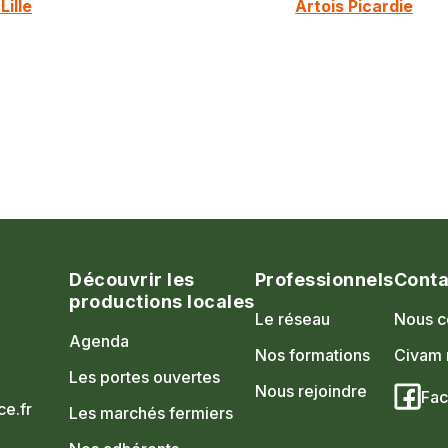
ille
Artois Picardie
Découvrir les
Professionnels
Conta
productions locales
Le réseau
Nous c
Agenda
Nos formations
Civam 
Les portes ouvertes
Nous rejoindre
Fa
e.fr
Les marchés fermiers