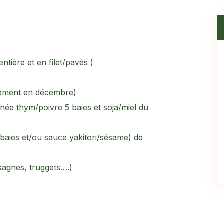
ntière et en filet/pavés )
quement en décembre)
née thym/poivre 5 baies et soja/miel du
 baies et/ou sauce yakitori/sésame) de
asagnes, truggets….)