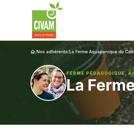
/
Nos adhérents
/
La Ferme Aquaponique du Cam
FERME PÉDAGOGIQUE, A
La Ferm