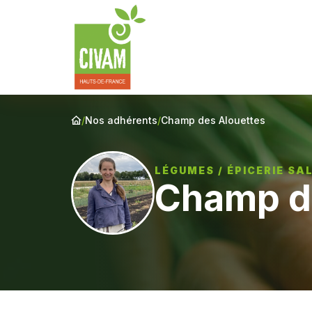
/
Nos adhérents
/
Champ des Alouettes
LÉGUMES / ÉPICERIE SA
Champ d