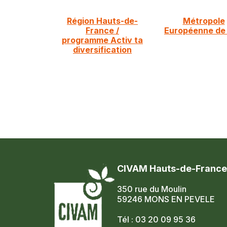
Région Hauts-de-
Métropole
France /
Européenne de L
programme Activ ta
diversification
CIVAM Hauts-de-France
350 rue du Moulin
59246 MONS EN PEVELE
Tél : 03 20 09 95 36