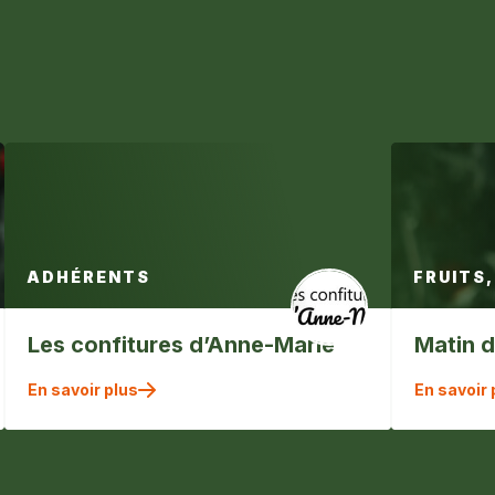
ADHÉRENTS
FRUITS,
Les confitures d’Anne-Marie
Matin d
En savoir plus
En savoir 