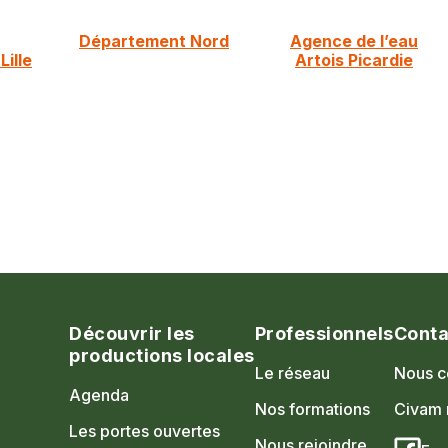
Département Nord
Agence de l’eau
ille
Artois Picardie
Découvrir les
Professionnels
Conta
productions locales
Le réseau
Nous c
Agenda
Nos formations
Civam 
Les portes ouvertes
Nous rejoindre