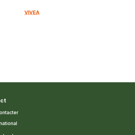
VIVEA
ct
ontacter
national