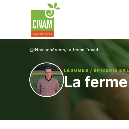
/
Nos adhérents
/
La ferme Tricart
LÉGUMES / ÉPICERIE SA
La ferme