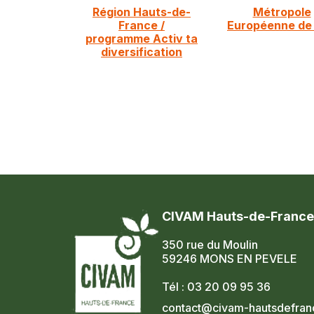
Région Hauts-de-
Métropole
France /
Européenne de L
programme Activ ta
diversification
CIVAM Hauts-de-France
350 rue du Moulin
59246 MONS EN PEVELE
Tél : 03 20 09 95 36
contact@civam-hautsdefranc