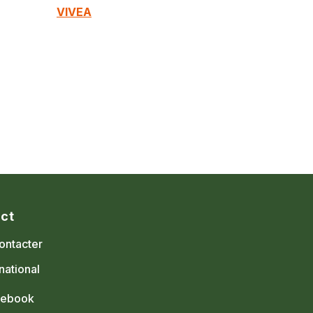
VIVEA
ct
ontacter
national
cebook