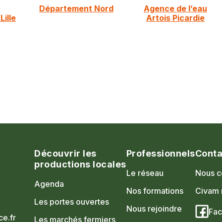
Département Nord
Agence de l’eau
ille
Artois Picardie
Découvrir les
Professionnels
Conta
productions locales
Le réseau
Nous c
Agenda
Nos formations
Civam 
Les portes ouvertes
Nous rejoindre
Fa
e.fr
Les marchés fermiers