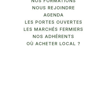
NOS FORMATIONS
Le coin des champignons
" alt=""
NOUS REJOINDRE
En savoir plus
/>
AGENDA
LES PORTES OUVERTES
LES MARCHÉS FERMIERS
NOS ADHÉRENTS
OÙ ACHETER LOCAL ?
LÉGUMES / ÉPICERIE
SALÉE
La ferme Tricart
" alt=""
En savoir plus
/>