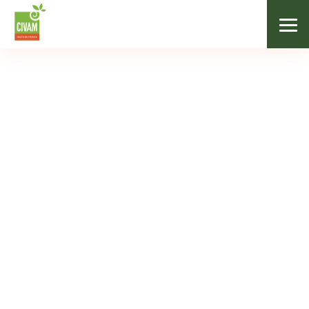
/
Les marchés fermiers
/
La Brasserie du Gorguechon
NOS MARCHÉS
La Brasserie du
Gorguechon
Moncheaux
De 10h à 13h