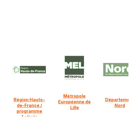
NOS PARTENAIRES FINANCIERS
Ils nous soutiennent :
Métropole
Région Hauts-
Département
Européenne de
de-France /
Nord
Lille
programme
Activ ta
diversification