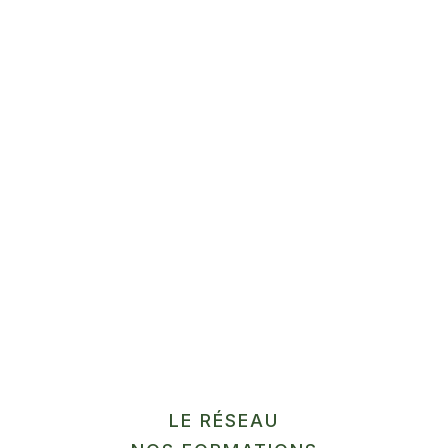
HORTICULTURE
ORNEMENTALE,
FLEURS,PLANTES
AROMATIQUES ET
MÉDICINALES
La Terre aimée
" alt=""
En savoir plus
/>
LÉGUMES / ÉPICERIE
SALÉE
LE RÉSEAU