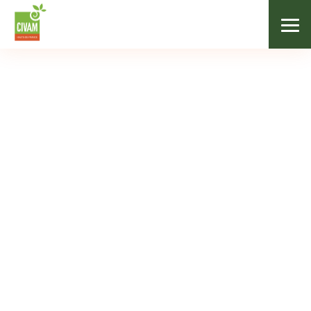
/
Les marchés fermiers
/
Ecole Escarmain
NOS MARCHÉS
Ecole Escarmain
Escarmain
De 10h à 12h30