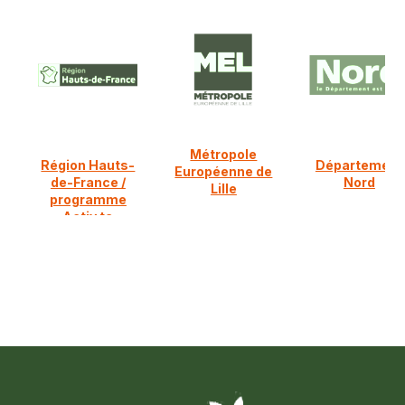
Métropole
Région Hauts-
Département
Européenne de
de-France /
Nord
Lille
programme
Activ ta
diversification