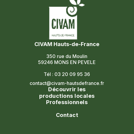
CIVAM Hauts-de-France
350 rue du Moulin
59246 MONS EN PEVELE
Tél : 03 20 09 95 36
contact@civam-hautsdefrance.fr
Découvrir les
productions locales
Professionnels
Agenda
Le réseau
Contact
Les portes ouvertes
Nos formations
Nous contacter
Les marchés fermiers