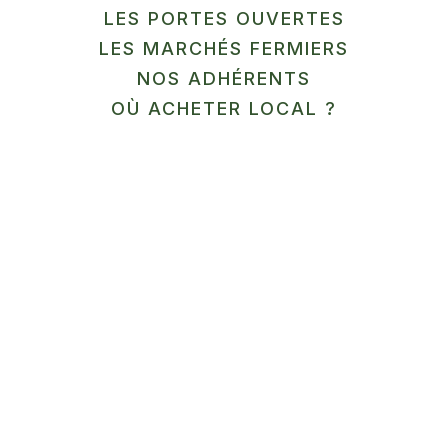
/>
LES PORTES OUVERTES
LES MARCHÉS FERMIERS
NOS ADHÉRENTS
OÙ ACHETER LOCAL ?
FRUITS, ÉPICERIE SUCRÉE
La Tribu du Chocolà
" alt=""
En savoir plus
/>
LÉGUMES / ÉPICERIE
SALÉE