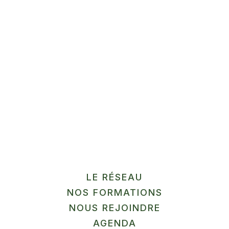
inscriptions
Les participants
VIANDE, VOLAILLE, ŒUFS
LE RÉSEAU
NOS FORMATIONS
NOUS REJOINDRE
Ferme Deparis
" alt=""
AGENDA
En savoir plus