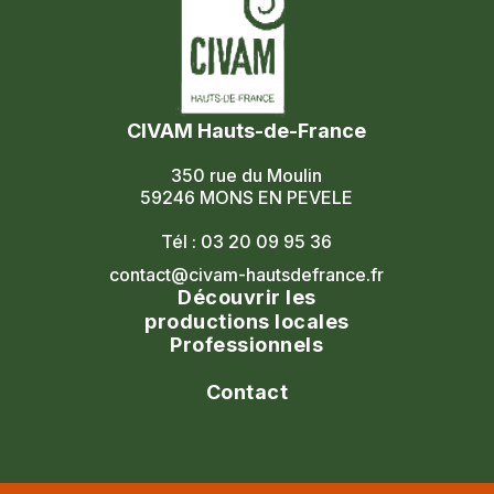
CIVAM Hauts-de-France
350 rue du Moulin
59246 MONS EN PEVELE
Tél : 03 20 09 95 36
contact@civam-hautsdefrance.fr
Découvrir les
productions locales
Professionnels
Agenda
Le réseau
Contact
Les portes ouvertes
Nos formations
Nous contacter
Les marchés fermiers
Nous rejoindre
Civam national
Nos adhérents