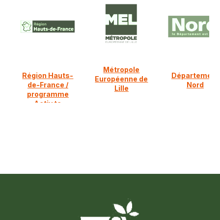
Métropole
Région Hauts-
Département
Européenne de
de-France /
Nord
Lille
programme
Activ ta
diversification