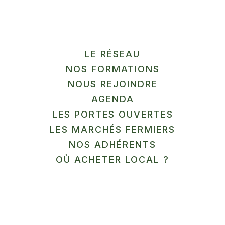
Labels et marques
LE RÉSEAU
AB
NOS FORMATIONS
NOUS REJOINDRE
AGENDA
LES PORTES OUVERTES
LES MARCHÉS FERMIERS
NOS ADHÉRENTS
OÙ ACHETER LOCAL ?
Où trouver mes produits?
Les vendredi soir de 17h30 à 19h30 à la
Brasserie La Fabriq’ (60 quai du Canal à Râches)