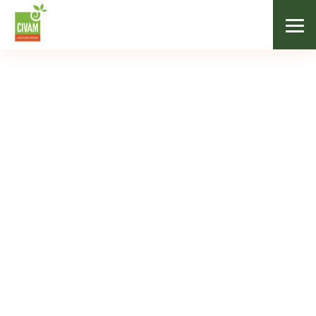
/
Nos adhérents
/
Les Paturelles Maraichères
LÉGUMES / ÉPICERIE SALÉE
Les Paturelles
Maraichères
Contact