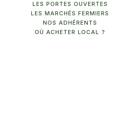
LES PORTES OUVERTES
Agriculture biologique
LES MARCHÉS FERMIERS
NOS ADHÉRENTS
OÙ ACHETER LOCAL ?
Où trouver mes produits
Vente à la ferme les mercredi, jeudi et vendredi
de 16h à 19h et le samedi matin de 9h30 à 12h30
Les marchés fermiers du CIVAM (voir ci