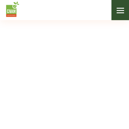
/
Nos adhérents
/
Les Jardins des bois / La cantine des bois
LÉGUMES / ÉPICERIE SALÉE
Les Jardins des bois /
La cantine des bois
Contact