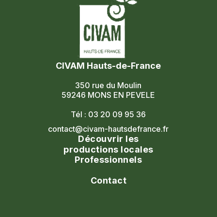
CIVAM Hauts-de-France
350 rue du Moulin
59246 MONS EN PEVELE
Tél : 03 20 09 95 36
contact@civam-hautsdefrance.fr
Découvrir les
productions locales
Professionnels
Agenda
Le réseau
Contact
Les portes ouvertes
Nos formations
Nous contacter
Les marchés fermiers
Nous rejoindre