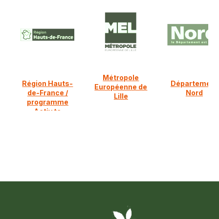
Métropole
Région Hauts-
Département
Européenne de
de-France /
Nord
Lille
programme
Activ ta
diversification