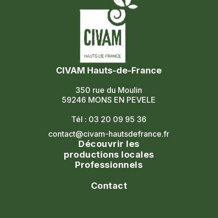
CIVAM Hauts-de-France
350 rue du Moulin
59246 MONS EN PEVELE
Tél : 03 20 09 95 36
contact@civam-hautsdefrance.fr
Découvrir les
productions locales
Professionnels
Agenda
Le réseau
Contact
Les portes ouvertes
Nos formations
Nous contacter
Les marchés fermiers