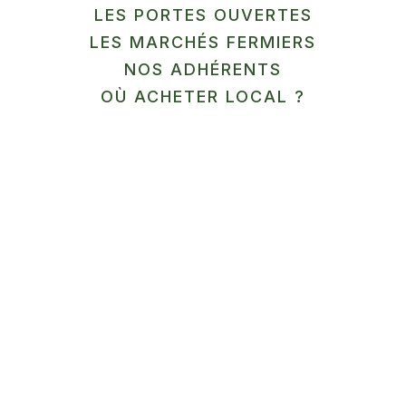
LES PORTES OUVERTES
LES MARCHÉS FERMIERS
En savoir plus
NOS ADHÉRENTS
12
OÙ ACHETER LOCAL ?
SEP
MARCHÉ
Ferme Aquaponique du
Cambrésis
Honnecourt-sur-Escaut
En savoir plus