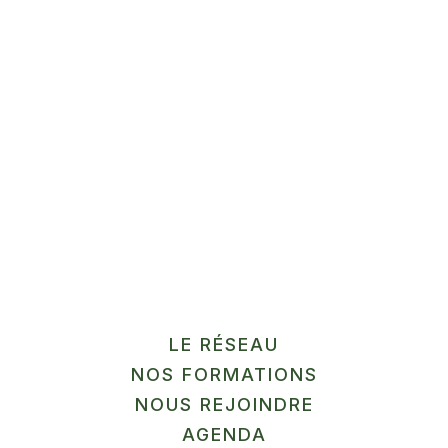
Méthode HACCP + transfo
sans labo
Gussignies
En savoir plus
12
SEP
MARCHÉ
LE RÉSEAU
NOS FORMATIONS
La Ferme du Pilly
NOUS REJOINDRE
Herlies
AGENDA