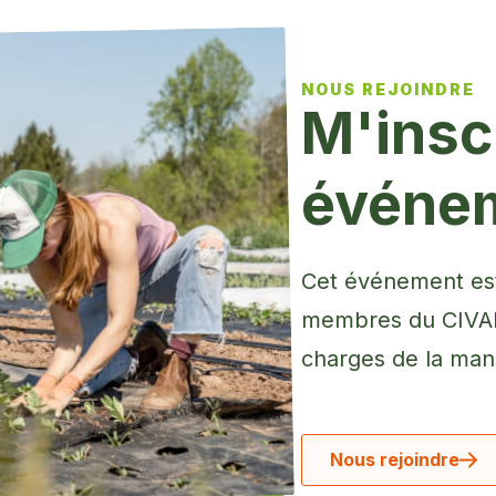
NOUS REJOINDRE
M'inscr
événe
Cet événement est
membres du CIVAM 
charges de la mani
Nous rejoindre