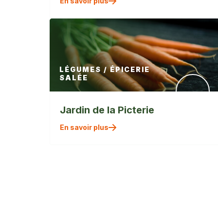
En savoir plus
/>
LÉGUMES / ÉPICERIE
SALÉE
Jardin de la Picterie
" alt=""
En savoir plus
/>