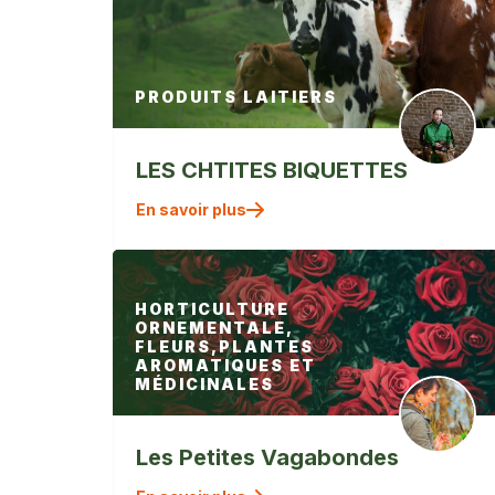
PRODUITS LAITIERS
LES CHTITES BIQUETTES
" alt=""
En savoir plus
/>
HORTICULTURE
ORNEMENTALE,
FLEURS,PLANTES
AROMATIQUES ET
MÉDICINALES
Les Petites Vagabondes
" alt=""