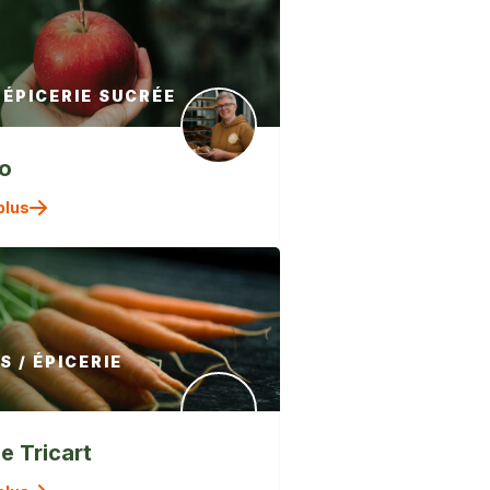
 ÉPICERIE SUCRÉE
o
" alt=""
plus
/>
 / ÉPICERIE
e Tricart
" alt=""