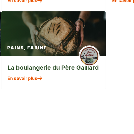
En savoir plus
En savoir 
/>
PAINS, FARINE
La boulangerie du Père Gaillard
" alt=""
En savoir plus
/>