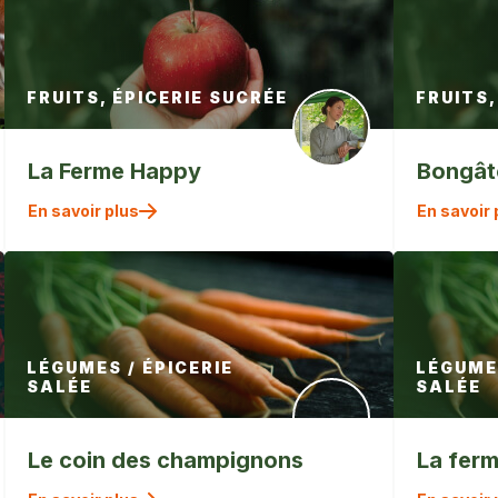
FRUITS, ÉPICERIE SUCRÉE
FRUITS,
La Ferme Happy
Bongât
" alt=""
En savoir plus
En savoir 
/>
LÉGUMES / ÉPICERIE
LÉGUMES
SALÉE
SALÉE
Le coin des champignons
La ferm
" alt=""