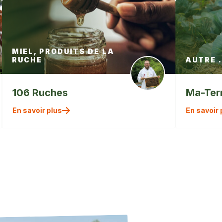
MIEL, PRODUITS DE LA
RUCHE
AUTRE .
106 Ruches
Ma-Ter
" alt=""
En savoir plus
En savoir 
/>