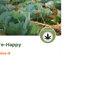
..
re-Happy
" alt=""
plus
/>