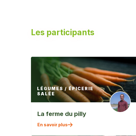
Les participants
LÉGUMES / ÉPICERIE
SALÉE
La ferme du pilly
" alt=""
En savoir plus
/>