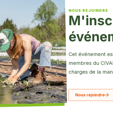
NOUS REJOINDRE
M'inscr
événe
Cet événement est
membres du CIVAM 
charges de la mani
Nous rejoindre