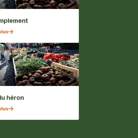
implement
plus
du héron
plus