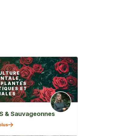
ULTURE
NTALE,
,PLANTES
IQUES ET
NALES
 & Sauvageonnes
" alt=""
plus
/>