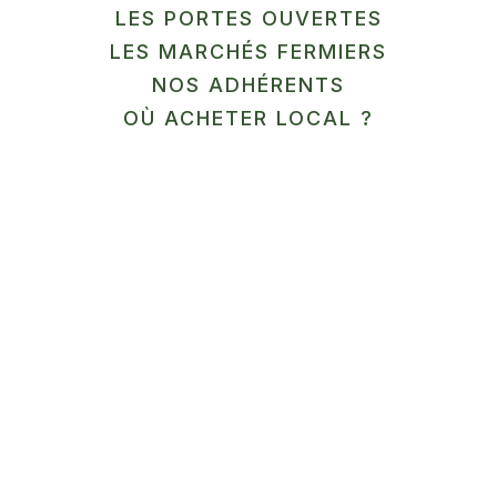
LES PORTES OUVERTES
LES MARCHÉS FERMIERS
En savoir plus
NOS ADHÉRENTS
12
OÙ ACHETER LOCAL ?
SEP
MARCHÉ
Ferme Aquaponique du
Cambrésis
Honnecourt-sur-Escaut
En savoir plus