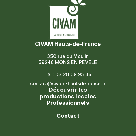
CIVAM Hauts-de-France
350 rue du Moulin
59246 MONS EN PEVELE
Tél : 03 20 09 95 36
contact@civam-hautsdefrance.fr
Découvrir les
productions locales
Professionnels
Agenda
Le réseau
Contact
Les portes ouvertes
Nos formations
Nous contacter
Les marchés fermiers