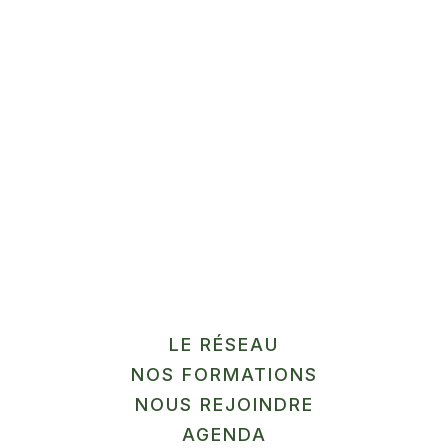
Méthode HACCP + transfo
sans labo
Gussignies
En savoir plus
12
SEP
MARCHÉ
LE RÉSEAU
NOS FORMATIONS
La Ferme du Pilly
NOUS REJOINDRE
Herlies
AGENDA