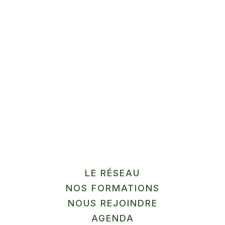
Méthode HACCP + transfo
sans labo
Gussignies
En savoir plus
12
SEP
MARCHÉ
LE RÉSEAU
NOS FORMATIONS
La Ferme du Pilly
NOUS REJOINDRE
Herlies
AGENDA