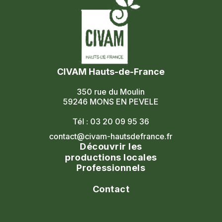
CIVAM Hauts-de-France
350 rue du Moulin
59246 MONS EN PEVELE
Tél : 03 20 09 95 36
contact@civam-hautsdefrance.fr
Découvrir les
productions locales
Professionnels
Agenda
Le réseau
Contact
Les portes ouvertes
Nos formations
Nous contacter
Les marchés fermiers