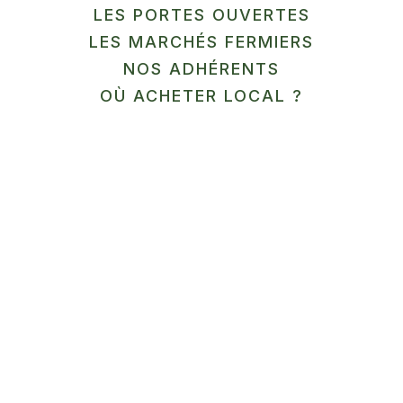
LES PORTES OUVERTES
LES MARCHÉS FERMIERS
En savoir plus
NOS ADHÉRENTS
12
OÙ ACHETER LOCAL ?
SEP
MARCHÉ
Ferme Aquaponique du
Cambrésis
Honnecourt-sur-Escaut
En savoir plus