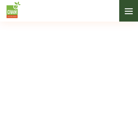
/
Les marchés fermiers
/
Les chevrettes du Terril
NOS MARCHÉS
Les chevrettes du
Terril
Rieulay
De 10h à 13h