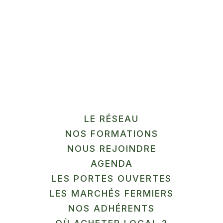
La Terre aimée
" alt=""
En savoir plus
/>
LE RÉSEAU
PRODUITS LAITIERS
NOS FORMATIONS
NOUS REJOINDRE
Les Chevrettes du terril
" alt=""
AGENDA
En savoir plus
/>
LES PORTES OUVERTES
LES MARCHÉS FERMIERS
NOS ADHÉRENTS