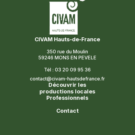
CIVAM Hauts-de-France
350 rue du Moulin
59246 MONS EN PEVELE
Tél : 03 20 09 95 36
contact@civam-hautsdefrance.fr
Découvrir les
productions locales
Professionnels
Agenda
Le réseau
Contact
Les portes ouvertes
Nos formations
Nous contacter
Les marchés fermiers
Nous rejoindre
Civam national