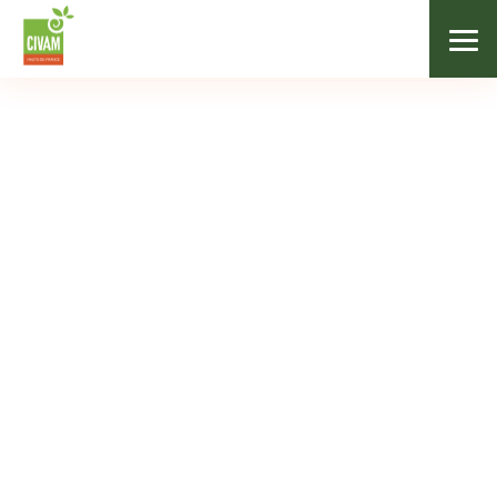
Agenda
Mois
05
SEP