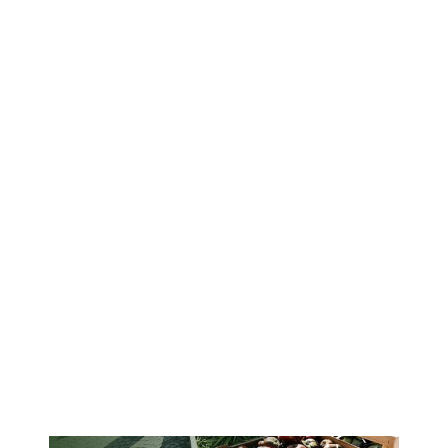
SEP
PORTE OUVERTE
Tous en bottes / jardins des
bois
Visite d'une ferme en maraîchage bio…
En savoir plus
26
SEP