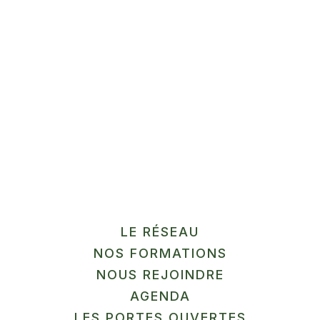
sans labo
Gussignies
En savoir plus
12
SEP
MARCHÉ
LE RÉSEAU
La Ferme du Pilly
NOS FORMATIONS
Herlies
NOUS REJOINDRE
AGENDA
LES PORTES OUVERTES