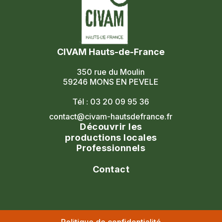
CIVAM Hauts-de-France
350 rue du Moulin
59246 MONS EN PEVELE
Tél : 03 20 09 95 36
contact@civam-hautsdefrance.fr
Découvrir les
productions locales
Professionnels
Agenda
Le réseau
Contact
Les portes ouvertes
Nos formations
Nous contacter
Les marchés fermiers
Nous rejoindre
Civam national
Nos adhérents