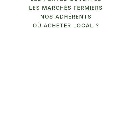
LES MARCHÉS FERMIERS
En savoir plus
NOS ADHÉRENTS
12
OÙ ACHETER LOCAL ?
SEP
MARCHÉ
Ferme Aquaponique du
Cambrésis
Honnecourt-sur-Escaut
En savoir plus
13