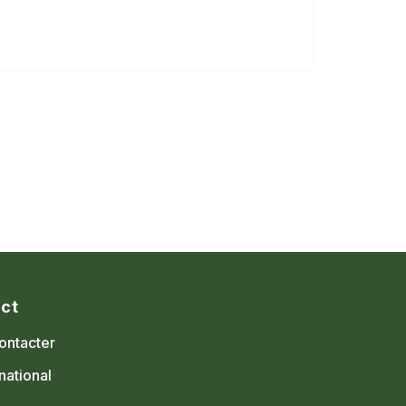
ct
ontacter
national