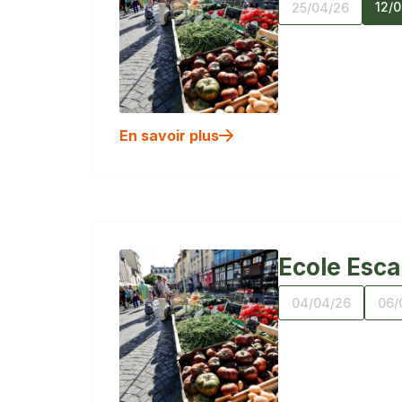
12/
25/04/26
En savoir plus
Ecole Esc
04/04/26
06/