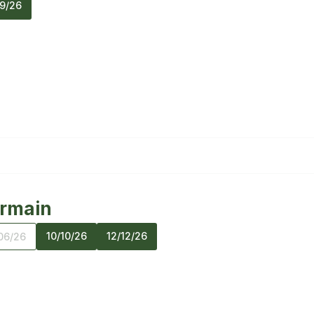
09/26
armain
10/10/26
12/12/26
06/26