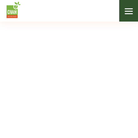
Les marchés fermiers
Les marchés
Calendrier des marchés
Les marchés fermiers du CIVAM sont nés en 2001
avec une idée simple : des marchés où le
consommateur ne trouverait que des produits