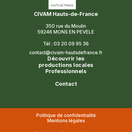
CIVAM Hauts-de-France
350 rue du Moulin
59246 MONS EN PEVELE
Tél : 03 20 09 95 36
contact@civam-hautsdefrance.fr
Découvrir les
productions locales
Professionnels
Agenda
Le réseau
Contact
Les portes ouvertes
Nos formations
Nous contacter
Les marchés fermiers
Nous rejoindre
Civam national
Nos adhérents
Politique de confidentialité
Facebook
Où acheter local ?
Mentions légales