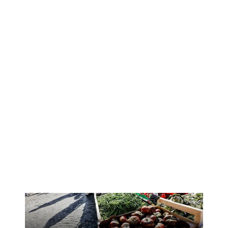
Les chevrettes du Terril
Rieulay
De 10h à 13h
En savoir plus