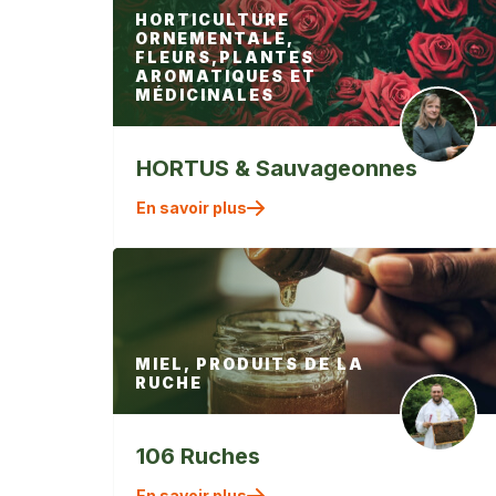
HORTICULTURE
ORNEMENTALE,
FLEURS,PLANTES
AROMATIQUES ET
MÉDICINALES
HORTUS & Sauvageonnes
" alt=""
En savoir plus
/>
MIEL, PRODUITS DE LA
RUCHE
106 Ruches
" alt=""
En savoir plus