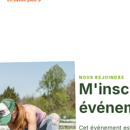
/>
NOUS REJOINDRE
M'inscr
événe
Cet événement est