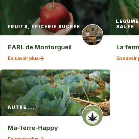
LÉGUMES
FRUITS, ÉPICERIE SUCRÉE
SALÉE
EARL de Montorgueil
La ferm
" alt=""
En savoir plus
En savoir 
/>
AUTRE ...
Ma-Terre-Happy
" alt=""
En savoir plus