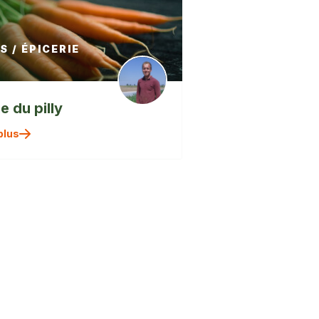
 / ÉPICERIE
e du pilly
" alt=""
plus
/>