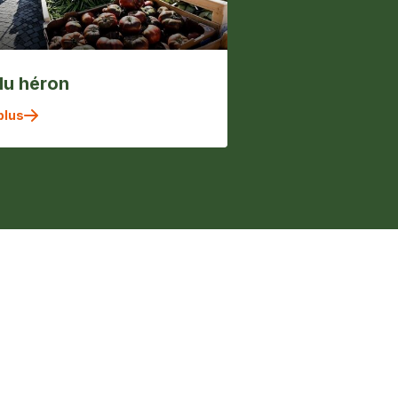
du héron
plus