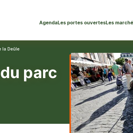
Agenda
Les portes ouvertes
Les marché
e la Deûle
 du parc