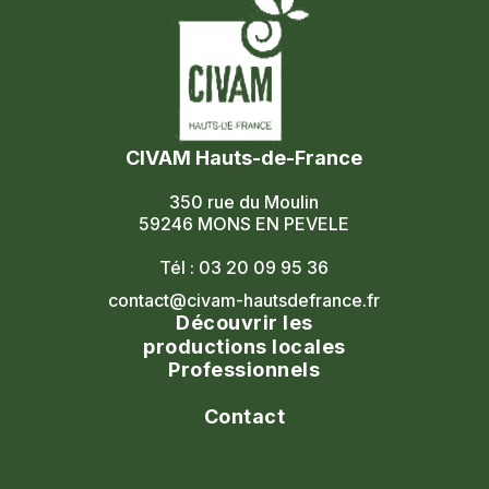
CIVAM Hauts-de-France
350 rue du Moulin
59246 MONS EN PEVELE
Tél : 03 20 09 95 36
contact@civam-hautsdefrance.fr
Découvrir les
productions locales
Professionnels
Agenda
Le réseau
Contact
Les portes ouvertes
Nos formations
Nous contacter
Les marchés fermiers