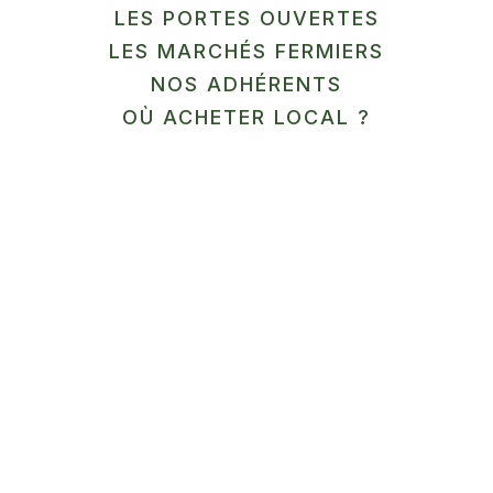
LES PORTES OUVERTES
LES MARCHÉS FERMIERS
En savoir plus
NOS ADHÉRENTS
12
OÙ ACHETER LOCAL ?
SEP
MARCHÉ
Ferme Aquaponique du
Cambrésis
Honnecourt-sur-Escaut
En savoir plus