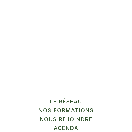
Méthode HACCP + transfo
sans labo
Gussignies
En savoir plus
12
SEP
MARCHÉ
LE RÉSEAU
NOS FORMATIONS
La Ferme du Pilly
NOUS REJOINDRE
Herlies
AGENDA