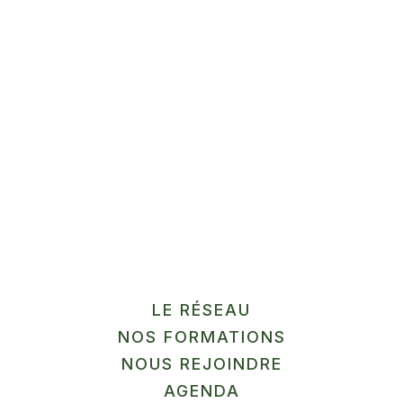
Méthode HACCP + transfo
sans labo
Gussignies
En savoir plus
12
SEP
MARCHÉ
LE RÉSEAU
NOS FORMATIONS
La Ferme du Pilly
NOUS REJOINDRE
Herlies
AGENDA