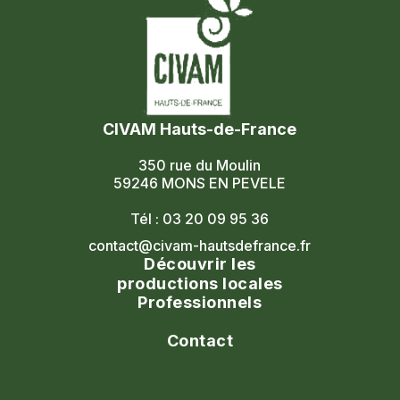
CIVAM Hauts-de-France
350 rue du Moulin
59246 MONS EN PEVELE
Tél : 03 20 09 95 36
contact@civam-hautsdefrance.fr
Découvrir les
productions locales
Professionnels
Agenda
Le réseau
Contact
Les portes ouvertes
Nos formations
Nous contacter
Les marchés fermiers