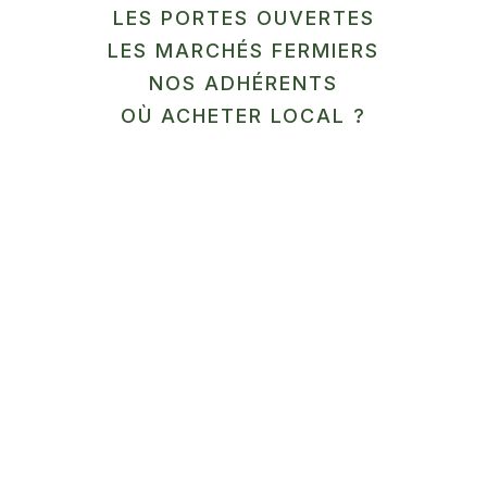
LES PORTES OUVERTES
LES MARCHÉS FERMIERS
En savoir plus
NOS ADHÉRENTS
12
OÙ ACHETER LOCAL ?
SEP
MARCHÉ
Ferme Aquaponique du
Cambrésis
Honnecourt-sur-Escaut
En savoir plus