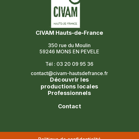
CIVAM Hauts-de-France
350 rue du Moulin
59246 MONS EN PEVELE
Tél : 03 20 09 95 36
contact@civam-hautsdefrance.fr
Découvrir les
productions locales
Professionnels
Agenda
Le réseau
Contact
Les portes ouvertes
Nos formations
Nous contacter
Les marchés fermiers
Nous rejoindre
Civam national
Nos adhérents