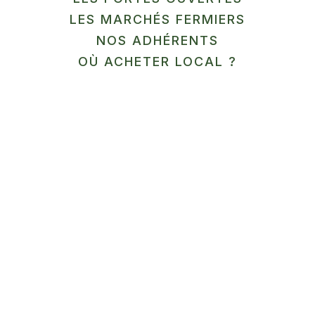
LES MARCHÉS FERMIERS
NOS ADHÉRENTS
OÙ ACHETER LOCAL ?
LÉGUMES / ÉPICERIE
SALÉE
Potager de la Vieille Jument
Maraîcher bio à Boschèpe…
En savoir plus