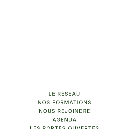
Matin de mai
Patisserie et traiteur …
En savoir plus
LÉGUMES / ÉPICERIE
SALÉE
LE RÉSEAU
Au Jardin des Sarts
NOS FORMATIONS
Maraichage à Maubeuge…
NOUS REJOINDRE
AGENDA
En savoir plus
LES PORTES OUVERTES