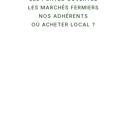
LES MARCHÉS FERMIERS
En savoir plus
NOS ADHÉRENTS
12
OÙ ACHETER LOCAL ?
SEP
MARCHÉ
Ferme Aquaponique du
Cambrésis
Honnecourt-sur-Escaut
En savoir plus
13