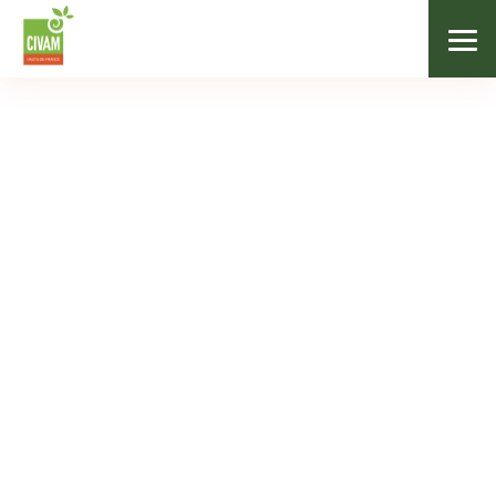
Agenda
Mois
05
SEP