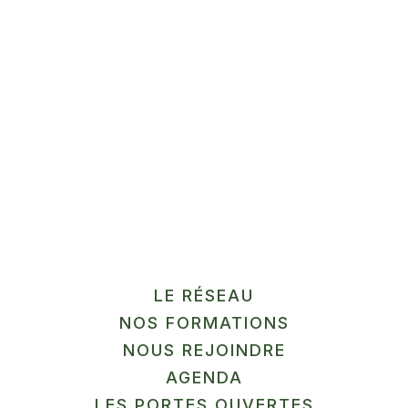
sans labo
Gussignies
En savoir plus
12
SEP
MARCHÉ
LE RÉSEAU
La Ferme du Pilly
NOS FORMATIONS
Herlies
NOUS REJOINDRE
AGENDA
LES PORTES OUVERTES