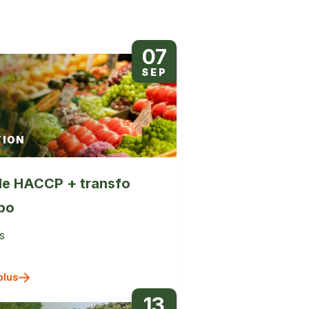
07
SEP
ION
e HACCP + transfo
abo
s
plus
13