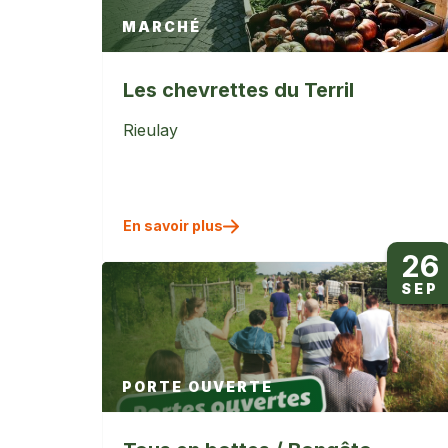
MARCHÉ
Les chevrettes du Terril
Rieulay
En savoir plus
26
SEP
PORTE OUVERTE