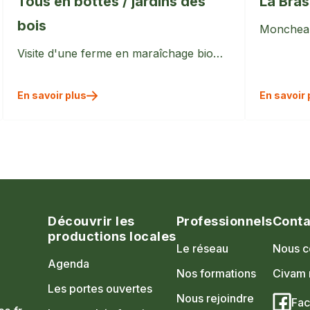
Tous en bottes / jardins des
La Bra
bois
Monchea
Visite d'une ferme en maraîchage bio…
En savoir plus
En savoir 
Découvrir les
Professionnels
Conta
productions locales
Le réseau
Nous c
Agenda
Nos formations
Civam 
Les portes ouvertes
Nous rejoindre
Fa