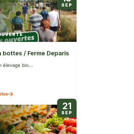
SEP
OUVERTE
 bottes / Ferme Deparis
un élevage bio…
plus
21
SEP