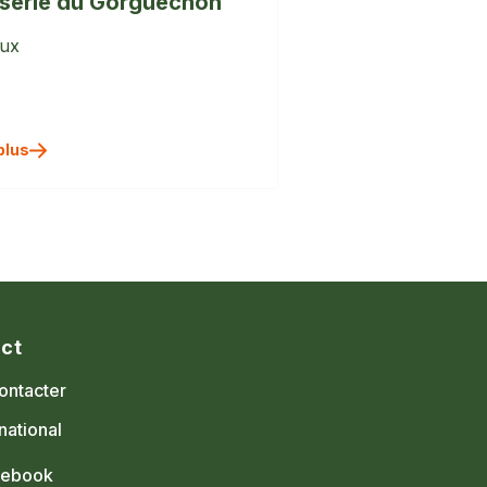
sserie du Gorguechon
ux
plus
ct
ontacter
national
cebook