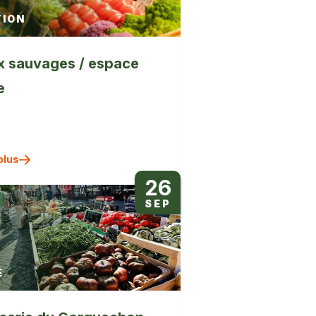
ION
x sauvages / espace
e
plus
26
SEP
É