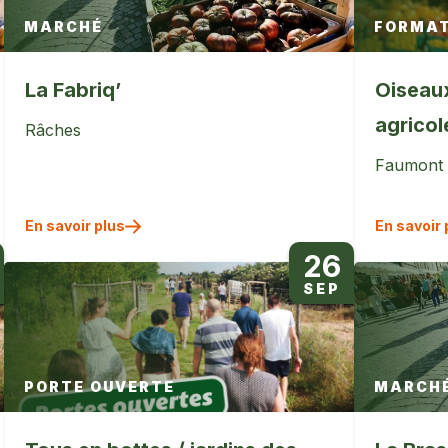
MARCHÉ
FORMAT
La Fabriq’
Oiseau
agricol
Râches
Faumont
En savoir plus
En savoir 
26
SEP
PORTE OUVERTE
MARCH