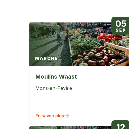
05
SEP
MARCHÉ
Moulins Waast
Mons-en-Pévèle
En savoir plus
12