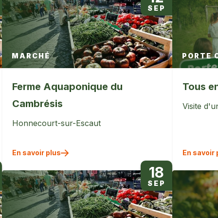
SEP
MARCHÉ
PORTE 
Ferme Aquaponique du
Tous en
Cambrésis
Visite d'
Honnecourt-sur-Escaut
En savoir plus
En savoir 
18
SEP