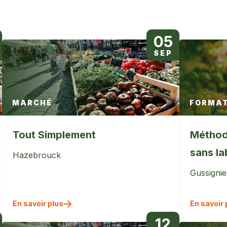
05
SEP
MARCHÉ
FORMAT
Tout Simplement
Méthod
sans l
Hazebrouck
Gussignie
En savoir plus
En savoir 
12