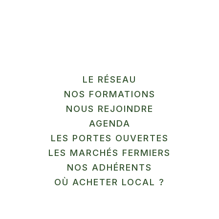
La tisanerie
Cultivatrice de ppam à Condé sur
Escaut…
En savoir plus
LE RÉSEAU
NOS FORMATIONS
NOUS REJOINDRE
LÉGUMES / ÉPICERIE
AGENDA
SALÉE
LES PORTES OUVERTES
LES MARCHÉS FERMIERS
Au Jardin des Sarts
NOS ADHÉRENTS
Maraichage à Maubeuge…
OÙ ACHETER LOCAL ?
En savoir plus