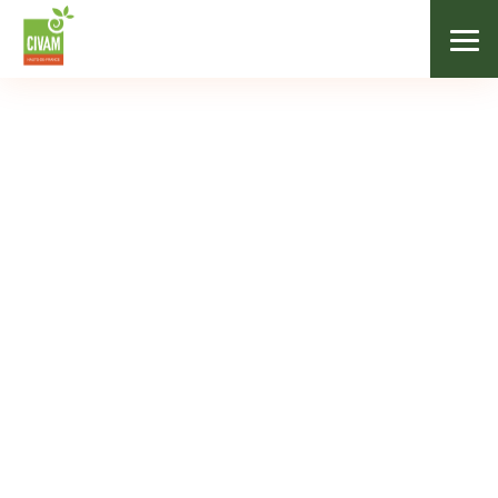
/
Nos adhérents
/
La Ricarderie
LÉGUMES / ÉPICERIE SALÉE
La Ricarderie
Contact