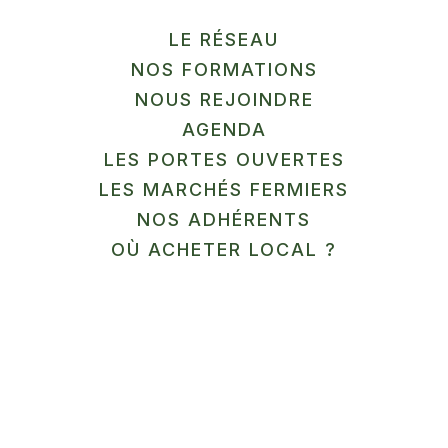
LE RÉSEAU
Nous sommes Céline et Pierre, deux maraîchers
NOS FORMATIONS
paysans engagés pour une agriculture écologique,
NOUS REJOINDRE
locale et vertueuse. Nous produisons une multitude
AGENDA
de légumes BIO que nous commercialisons en
LES PORTES OUVERTES
paniers AMAP hebdomadaires sur la ferme. Plus de
LES MARCHÉS FERMIERS
100 familles Amapiennes nous font confiance
NOS ADHÉRENTS
chaque semaine pour les régaler, alors pourquoi pas
OÙ ACHETER LOCAL ?
vous ? Au plaisir de vous rencontrer ! Céline et
Pierre
Labels et marques
AB