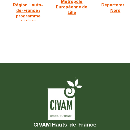
Métropole
Région Hauts-
Département
Européenne de
de-France /
Nord
Lille
programme
Activ ta
diversification
CIVAM Hauts-de-France