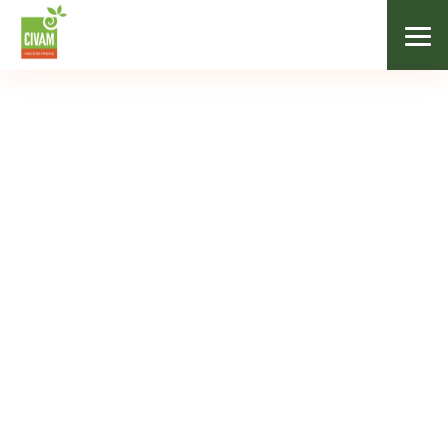
/
Nos formations
/
Vente en marchés
COMMERCIALISATION
Vente en marchés
31/05/2022
de 0 à 50 € selon le statut
7h
LA BERGERIE 50 RUE GAMBETTA 59273 FRETIN