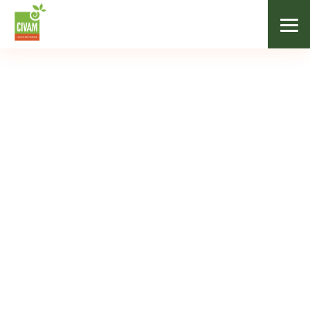
/
Nos formations
/
Vendre en circuits courts
COMMERCIALISATION
Vendre en circuits
courts
23/01/2023
de 20€ à 250€ selon statut
29h
Péronne-en-Mélantois (59)