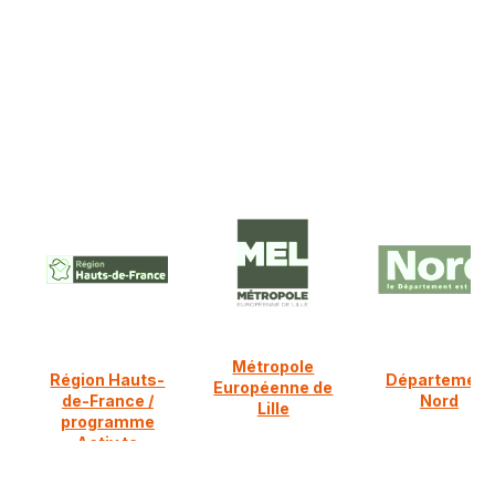
NOS PARTENAIRES FINANCIERS
Ils nous soutiennent :
Métropole
Région Hauts-
Département
Européenne de
de-France /
Nord
Lille
programme
Activ ta
diversification