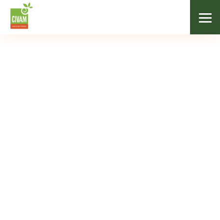
/
Nos formations
/
Tous en bottes / Ferme des Bahardes
AGENDA
Tous en bottes /
Ferme des Bahardes