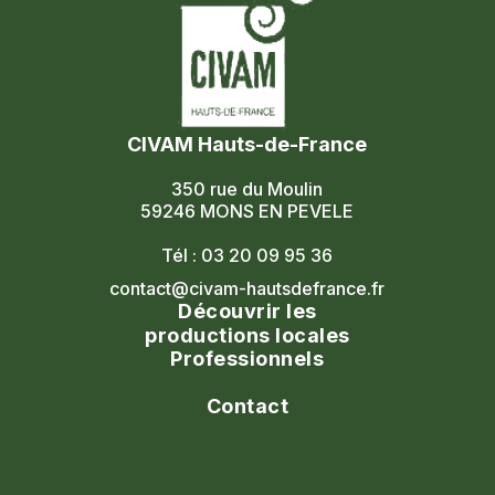
CIVAM Hauts-de-France
350 rue du Moulin
59246 MONS EN PEVELE
Tél : 03 20 09 95 36
contact@civam-hautsdefrance.fr
Découvrir les
productions locales
Professionnels
Agenda
Le réseau
Contact
Les portes ouvertes
Nos formations
Nous contacter
Les marchés fermiers
Nous rejoindre
Civam national