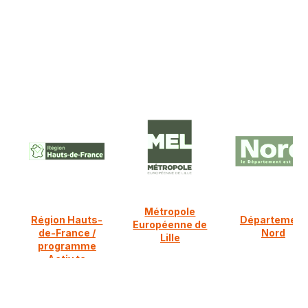
NOS PARTENAIRES FINANCIERS
Ils nous soutiennent :
Métropole
Région Hauts-
Département
Européenne de
de-France /
Nord
Lille
programme
Activ ta
diversification