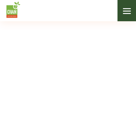
/
Nos formations
/
Séchage de plantes
FILIÈRES VÉGÉTALES
Séchage de plantes
15/11/222
de 30 € à 100 €
14h
Le Cateau Cambrésis