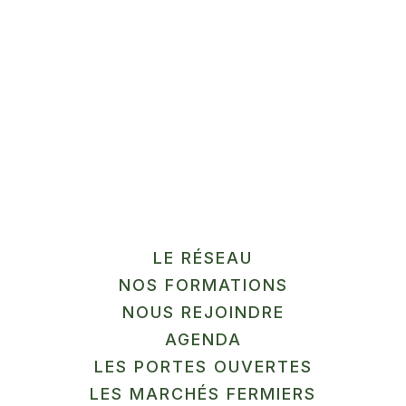
Douaisis Agglo, Pévèle Carembault, Ostrevent
Prérequis : aucun – niveau débutant accepté
Prérequis:
aucun – niveau débutant accepté
Intervenant extérieur :
LE RÉSEAU
NOS FORMATIONS
NOUS REJOINDRE
William Mairesse, Haut-les-Courts Formateur
AGENDA
Stratégie commerciale/circuits courts
LES PORTES OUVERTES
LES MARCHÉS FERMIERS