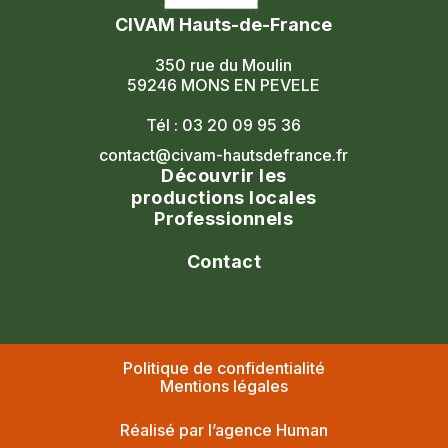
CIVAM Hauts-de-France
350 rue du Moulin
59246 MONS EN PEVELE
Tél : 03 20 09 95 36
contact@civam-hautsdefrance.fr
Découvrir les
productions locales
Professionnels
Agenda
Le réseau
Contact
Les portes ouvertes
Nos formations
Nous contacter
Les marchés fermiers
Nous rejoindre
Civam national
Nos adhérents
Politique de confidentialité
Facebook
Où acheter local ?
Mentions légales
Réalisé par l’agence Human