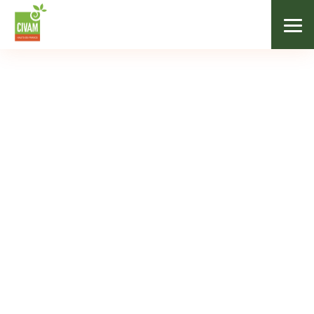
/
Nos formations
/
Réussir son marché
COMMERCIALISATION
Réussir son marché
16/01/2024
de 15 € à 50 € selon le statut
8h00
Râches