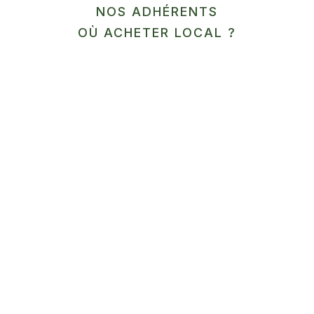
NOS ADHÉRENTS
OÙ ACHETER LOCAL ?
Programme de la formation /
déroulé pédagogique:
Accueil
– Présentation du CIVAM
– Présentation de la formation
– QCM : test de connaissance au démarrage
– Présentation de l’intervenant
– Tour de table : nom prénom commune type de
production, mes débouchés actuels, pourquoi je