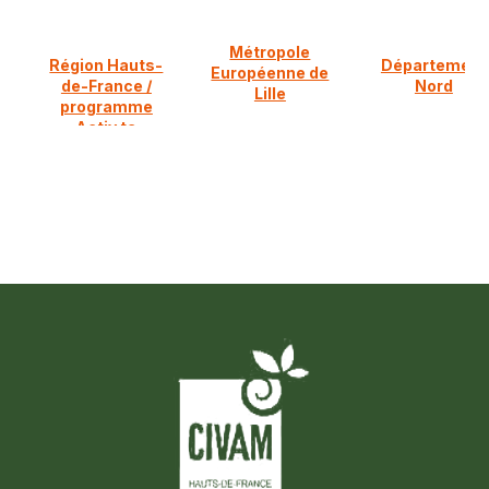
Métropole
Région Hauts-
Département
Européenne de
de-France /
Nord
Lille
programme
Activ ta
diversification