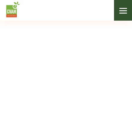
/
Nos formations
/
Formation Excel
COMMERCIALISATION
Formation Excel
10/09/2024
de 15€ à 50 €
7h00
Lesquin