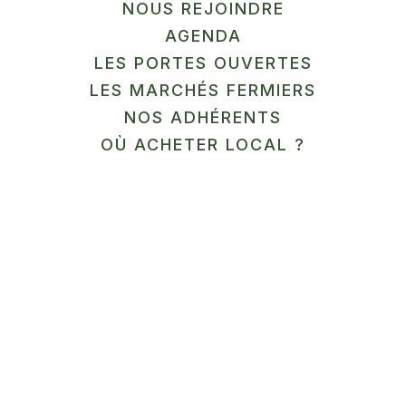
NOUS REJOINDRE
AGENDA
LES PORTES OUVERTES
LES MARCHÉS FERMIERS
Programme de la formation /
NOS ADHÉRENTS
déroulé pédagogique:
OÙ ACHETER LOCAL ?
Accueil
Présentation du CIVAM
Présentation de la formation
QCM : test de connaissance au démarrage
(module 1)
Présentation de l’intervenant