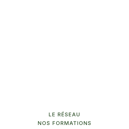
Prérequis:
être à l’aise avec l’utilisation d’un ordinateur (à
ramener le jour de la formation) et avoir déjà utilisé
un logiciel de tableur (ex : Excel)
Intervenant extérieur :
LE RÉSEAU
Guillaume Thomas
NOS FORMATIONS