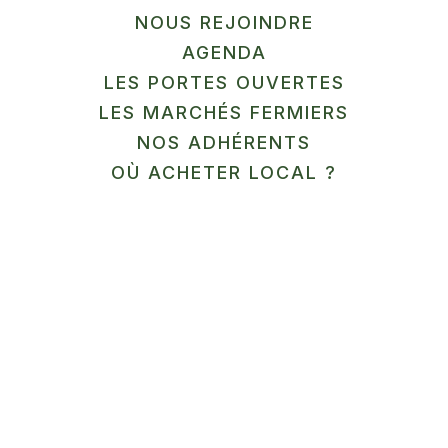
NOUS REJOINDRE
Territoire cible : Parc Naturel Régional Avesnois
AGENDA
LES PORTES OUVERTES
Intervenant extérieur :
LES MARCHÉS FERMIERS
NOS ADHÉRENTS
OÙ ACHETER LOCAL ?
Émilie Jaworski – Itinéraire Bis Gourmand
Programme de la formation /
déroulé pédagogique:
journée 1 : 11 avril 2023 / Initiation à la