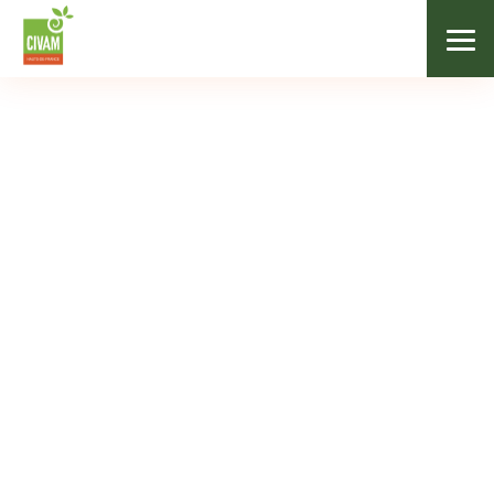
/
Nos formations
/
Boissons fermentées
FILIÈRES VÉGÉTALES
Boissons fermentées
15/05/2023
Formation gratuite
14h
Le Quesnoy