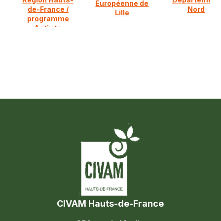
Européenne de
de-France /
Nord
Lille
programme
Activ ta
diversification
CIVAM Hauts-de-France