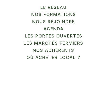
déjà des produits transformés de les ramener pour
LE RÉSEAU
les exercices
NOS FORMATIONS
NOUS REJOINDRE
AGENDA
Moyens pédagogiques :
LES PORTES OUVERTES
LES MARCHÉS FERMIERS
NOS ADHÉRENTS
Diaporama commenté, exposé oral, ateliers
OÙ ACHETER LOCAL ?
pratiques, échanges questions / réponses
Modalités d’évaluation :
QCM début et fin de formation / connaissances et
compétences