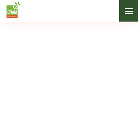
/
Nos formations
/
Améliorer son Jus de pommes
FILIÈRES VÉGÉTALES
Améliorer son Jus de
pommes
15/10/2025
gratuit
3h15
jenlain